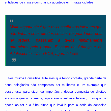
entidades de classe como ainda acontece em muitas cidades.
Muito importante é que os conselheiros tutelares que
não tinham seus direitos sociais resguardados pela
lei federal, passaram a tê-los minimamente
garantidos pelo próprio Estatuto da Criança e do
Adolescente. Tá no ECA, agora é Lei!!!
Nos muitos Conselhos Tutelares que tenho contato, grande parte de
seus colegiados são compostos por mulheres e um exemplo que
posso usar para dizer da importância dessa conquista de direitos
sociais é que uma amiga, agora ex-conselheira tutelar , mas que na
época ao ter sua filha, tinha que levá-la para a sede do conselho