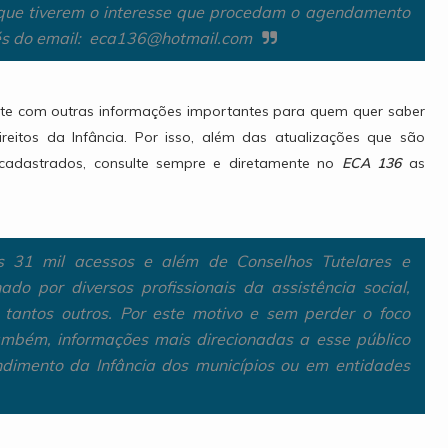
os que tiverem o interesse que procedam o agendamento
és do email: eca136@hotmail.com
site com outras informações importantes para quem quer saber
itos da Infância. Por isso, além das atualizações que são
 cadastrados, consulte sempre e diretamente no
ECA 136
as
s 31 mil acessos e além de Conselhos Tutelares e
do por diversos profissionais da assistência social,
e tantos outros. Por este motivo e sem perder o foco
 também, informações mais direcionadas a esse público
dimento da Infância dos municípios ou em entidades