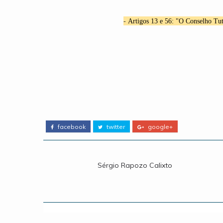
-
Artigos 13 e 56: "O Conselho Tut
facebook
twitter
google+
Sérgio Rapozo Calixto