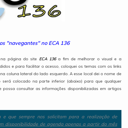
aos "navegantes" no ECA 136
s na página do site
ECA 136
a fim de melhorar o visual e a
idos e para facilitar o acesso, coloquei os temas com os links
 na coluna lateral do lado esquerdo. A esse local dei o nome de
erá colocado na parte inferior (abaixo) para que qualquer
e possa consultar as informações disponibilizadas em artigos
e que sempre nos solicitam para a realização de
m disponibilidade de agenda apenas a partir do mês