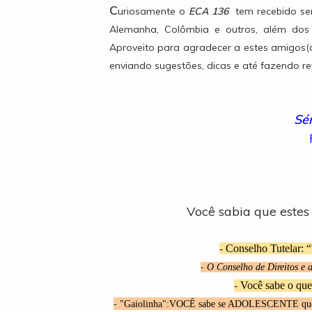
C
uriosamente o
ECA 136
tem recebido sem
Alemanha, Colômbia e outros, além dos
Aproveito para agradecer a estes amigo
enviando sugestões, dicas e até fazendo re
Sé
Você sabia que estes
-
Conselho Tutelar: 
-
O Conselho de Direitos e
-
Você sabe o que
-
"Gaiolinha":VOCÊ sabe se ADOLESCENTE que