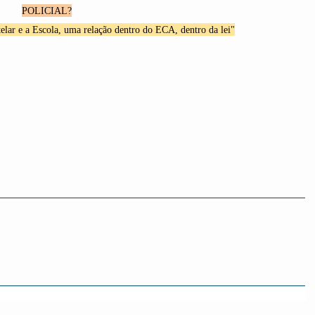
POLICIAL?
elar e a Escola, uma relação dentro do ECA, dentro da lei"