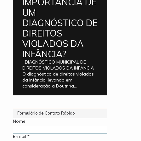
IMPORTÂNCIA DE
UM
DIAGNÓSTICO DE
DIREITOS
VIOLADOS DA
INFÂNCIA?
DIAGNÓSTICO MUNICIPAL DE
DIREITOS VIOLADOS DA INFÂNCIA
O diagnóstico de direitos violados
da infância, levando em
consideração a Doutrina...
Formulário de Contato Rápido
Nome
E-mail
*