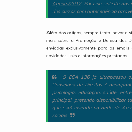
Agosto/2012
. Por isso, solicito a
dos cursos com antecedência atrav
A
lém dos artigos, sempre tento inovar o 
mais sobre a Promoção e Defesa dos Dire
enviadas exclusivamente para os emails
novidades, links e informações prestadas.
O
ECA 136
já ultrapassou o
Conselhos de Direitos é acompanha
psicologia, educação, saúde, entr
principal, pretendo disponibilizar
que está inserido na Rede de Aten
sociais