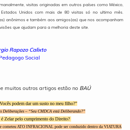
analmente, visitas originadas em outros países como México,
 Estados Unidos com mais de 80 visitas só no ultimo mês.
s(as) anônimos e também aos amigos(as) que nos acompanham
visões que ajudam para a melhoria deste site.
rgio Rapozo Calixto
Pedagogo Social
 e muitos outros artigos estão no
BAÚ
“Vocês podem dar um susto no meu filho?”
 as Deliberações – “Seu CMDCA está Deliberando?”
 é Zelar pelo cumprimento do Direito?
 cometeu ATO INFRACIONAL pode ser conduzido dentro da VIATURA