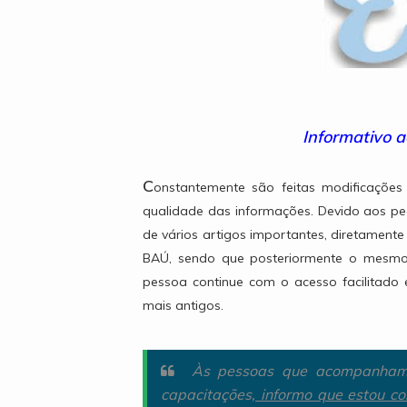
Informativo 
C
onstantemente são feitas modificaçõe
qualidade das informações. Devido aos ped
de vários artigos importantes, diretamente
BAÚ, sendo que posteriormente o mesmo s
pessoa continue com o acesso facilitado 
mais antigos.
Às pessoas que acompanham 
capacitações,
informo que estou co