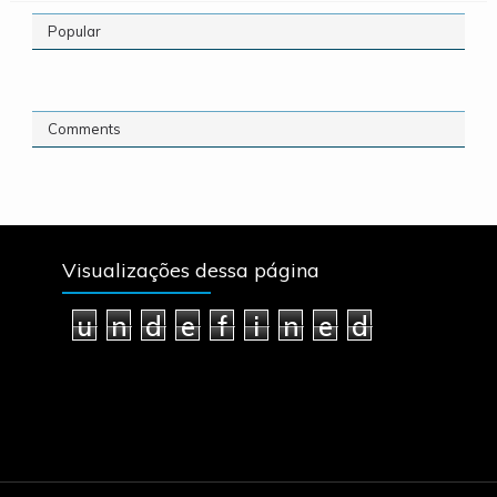
Popular
Comments
Visualizações dessa página
u
n
d
e
f
i
n
e
d