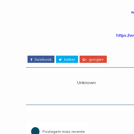
w
https://
facebook
twitter
google+
Unknown
Postagem mais recente