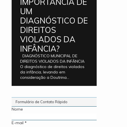
IMPORTÂNCIA DE
UM
DIAGNÓSTICO DE
DIREITOS
VIOLADOS DA
INFÂNCIA?
DIAGNÓSTICO MUNICIPAL DE
DIREITOS VIOLADOS DA INFÂNCIA
O diagnóstico de direitos violados
da infância, levando em
consideração a Doutrina...
Formulário de Contato Rápido
Nome
E-mail
*